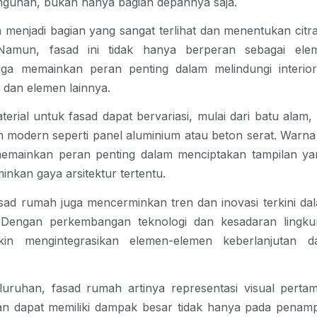
ngunan, bukan hanya bagian depannya saja.
menjadi bagian yang sangat terlihat dan menentukan citra 
amun, fasad ini tidak hanya berperan sebagai eleme
uga memainkan peran penting dalam melindungi interior
 dan elemen lainnya.
terial untuk fasad dapat bervariasi, mulai dari batu alam, 
 modern seperti panel aluminium atau beton serat. Warna
memainkan peran penting dalam menciptakan tampilan yang
nkan gaya arsitektur tertentu.
fasad rumah juga mencerminkan tren dan inovasi terkini dala
 Dengan perkembangan teknologi dan kesadaran lingkun
in mengintegrasikan elemen-elemen keberlanjutan da
luruhan, 
fasad rumah artinya 
representasi visual pertam
 dapat memiliki dampak besar tidak hanya pada penampil