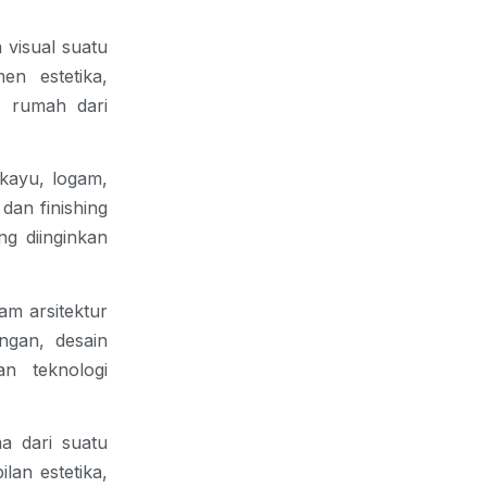
visual suatu 
n estetika, 
 rumah dari 
kayu, logam, 
 dan 
finishing 
 diinginkan 
m arsitektur 
gan, desain 
n teknologi 
a dari suatu 
an estetika, 