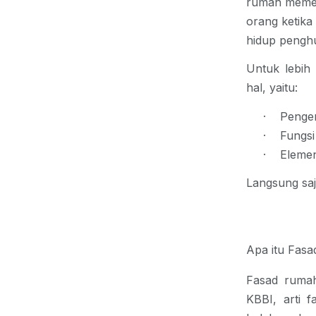
rumah memeg
orang ketika
hidup penghu
Untuk lebih
hal, yaitu:
·
Penger
·
Fungsi
·
Eleme
Langsung saj
Apa itu Fas
Fasad rumah
KBBI, 
arti f