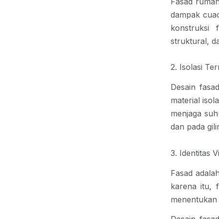
Fasad rumah 
dampak cuaca
konstruksi 
struktural, 
2. Isolasi Te
Desain fasad
material isol
menjaga suh
dan pada gil
3. Identitas 
Fasad adalah
karena itu, 
menentukan g