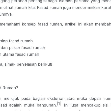
ang peranan penting sebagai elemen pertama yang menari
 melihat rumah kita. Fasad rumah juga mencerminkan karak
ninya. 
 memahami konsep fasad rumah, artikel ini akan membah
tian fasad rumah
 dan peran fasad rumah
n utama fasad rumah
a, simak penjelasan berikut!
ad Rumah?
 merujuk pada bagian eksterior atau muka depan rum
[1]
asad
 adalah muka bangunan.
 Ini juga mencakup sisi 