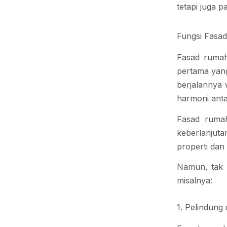
tetapi juga 
Fungsi Fasa
Fasad ruma
pertama yang
berjalannya 
harmoni anta
Fasad rumah
keberlanjuta
properti dan
Namun, tak h
misalnya: 
1. Pelindung