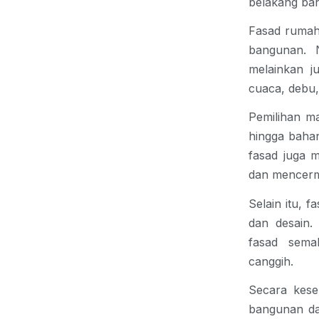
belakang ba
Fasad rumah 
bangunan. N
melainkan j
cuaca, debu,
Pemilihan ma
hingga bahan
fasad juga 
dan mencermi
Selain itu, 
dan desain.
fasad semak
canggih.
Secara kese
bangunan dan