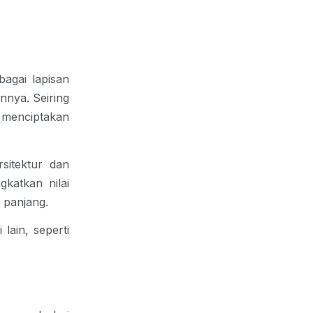
agai lapisan 
nya. Seiring 
 menciptakan 
itektur dan 
katkan nilai 
 panjang.
ain, seperti 