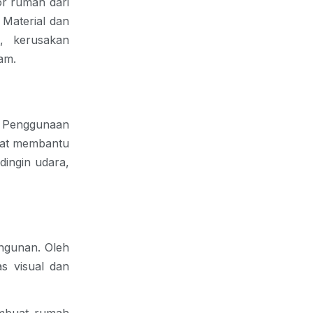
r rumah dari 
Material dan 
, kerusakan 
am.
. Penggunaan 
apat membantu 
ngin udara, 
ngunan. Oleh 
s visual dan 