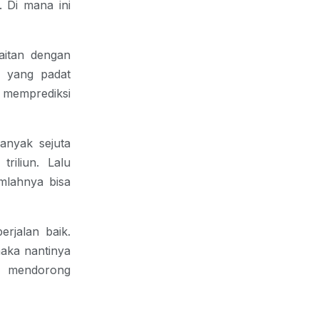
. Di mana ini
aitan dengan
i yang padat
 memprediksi
anyak sejuta
riliun. Lalu
umlahnya bisa
erjalan baik.
maka nantinya
sa mendorong