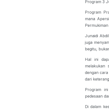
Program 3 J
Program Pr
mana
Apers
Permukiman 
Junaidi Abdi
juga menyam
begitu, bukan
Hal ini dap
melakukan s
dengan cara 
dari keteran
Program ini 
pedesaan dan
Di dalam ke