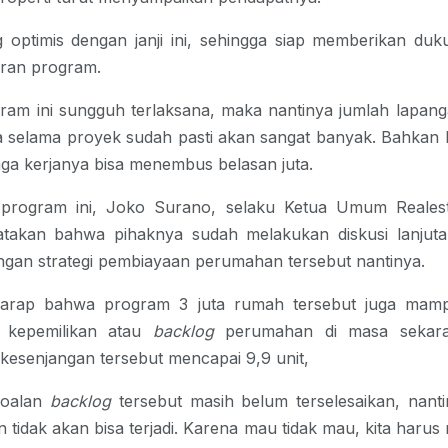
 optimis dengan janji ini, sehingga siap memberikan du
aran program.
ram ini sungguh terlaksana, maka nantinya jumlah lapan
a selama proyek sudah pasti akan sangat banyak. Bahkan
ga kerjanya bisa menembus belasan juta.
rogram ini, Joko Surano, selaku Ketua Umum Realest
atakan bahwa pihaknya sudah melakukan diskusi lanjutan.
ngan strategi pembiayaan perumahan tersebut nantinya.
rharap bahwa
program 3 juta rumah
tersebut juga mam
n kepemilikan atau
backlog
perumahan di masa sekara
 kesenjangan tersebut mencapai 9,9 unit,
soalan
backlog
tersebut masih belum terselesaikan, nan
 tidak akan bisa terjadi. Karena mau tidak mau, kita harus