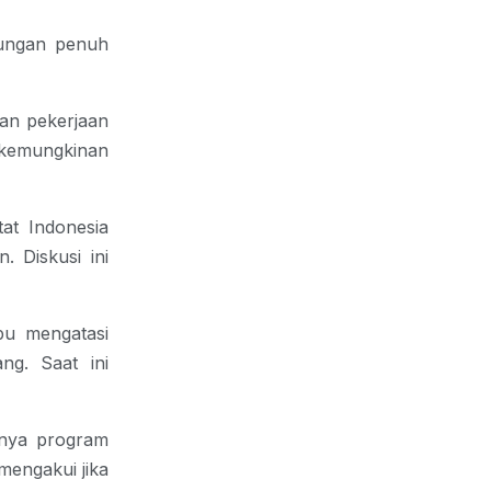
kungan penuh
gan pekerjaan
 kemungkinan
at Indonesia
 Diskusi ini
pu mengatasi
ng. Saat ini
tinya program
 mengakui jika