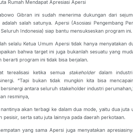
uta Rumah Mendapat Apresiasi Apersi
abowo Gibran
ini sudah menerima dukungan dari sejuml
i adalah
salah satunya. Apersi (Asosiasi Pengembang P
Seluruh Indonesia) siap bantu mensukseskan program ini
llah selalu Ketua Umum Apersi tidak hanya menyatakan d
paikan bahwa target ini juga bukanlah sesuatu yang mud
 berarti program ini tidak bisa berjalan.
at terealisasi ketika semua
stakeholder
dalam industr
inergi. “Tapi bukan tidak mungkin kita bisa mencapa
bersinergi antara seluruh stakeholder industri perumahan,”
gan resminya,
nantinya akan terbagi ke dalam dua mode, yaitu dua juta u
 pesisir, serta satu juta lainnya pada daerah perkotaan.
sempatan yang sama Apersi juga menyatakan apresiasin