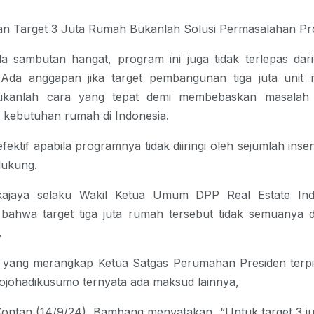
n Target 3 Juta Rumah Bukanlah Solusi Permasalahan Pro
 sambutan hangat, program ini juga tidak terlepas dari 
. Ada anggapan jika target pembangunan tiga juta unit 
ukanlah cara yang tepat demi membebaskan masalah 
 kebutuhan rumah di Indonesia.
 efektif apabila programnya tidak diiringi oleh sejumlah ins
dukung.
ajaya selaku Wakil Ketua Umum DPP Real Estate Indo
bahwa target tiga juta rumah tersebut tidak semuanya 
.
 yang merangkap Ketua Satgas Perumahan Presiden terpi
ojohadikusumo ternyata ada maksud lainnya,
 Kontan (14/9/24), Bambang menyatakan, “Untuk target 3 ju