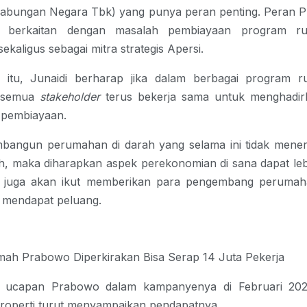
abungan Negara Tbk) yang punya peran penting. Peran 
i berkaitan dengan masalah pembiayaan
program r
 sekaligus sebagai mitra strategis Apersi.
 itu, Junaidi berharap jika dalam berbagai program
r
, semua
stakeholder
terus bekerja sama untuk menghadir
 pembiayaan.
angun perumahan di darah yang selama ini tidak mene
, maka diharapkan aspek perekonomian di sana dapat lebi
tu juga akan ikut memberikan para pengembang perumah
n mendapat peluang.
mah Prabowo
Diperkirakan Bisa Serap 14 Juta Pekerja
 ucapan Prabowo dalam kampanyenya di Februari 202
roperti turut menyampaikan pendapatnya.