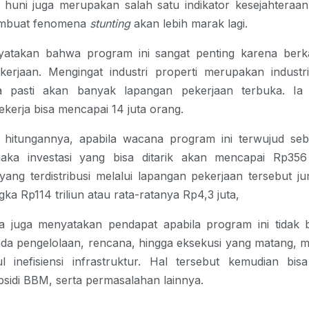
huni juga merupakan salah satu indikator kesejahteraan
embuat fenomena
stunting
akan lebih marak lagi.
yatakan bahwa program ini sangat penting karena berk
kerjaan. Mengingat industri properti merupakan industr
 pasti akan banyak lapangan pekerjaan terbuka. Ia
kerja bisa mencapai 14 juta orang.
 hitungannya, apabila wacana program ini terwujud seb
maka investasi yang bisa ditarik akan mencapai Rp356 t
ang terdistribusi melalui lapangan pekerjaan tersebut j
ka Rp114 triliun atau rata-ratanya Rp4,3 juta,
, ia juga menyatakan pendapat apabila program ini tidak b
 ada pengelolaan, rencana, hingga eksekusi yang matang, 
 inefisiensi infrastruktur. Hal tersebut kemudian bi
ubsidi BBM, serta permasalahan lainnya.