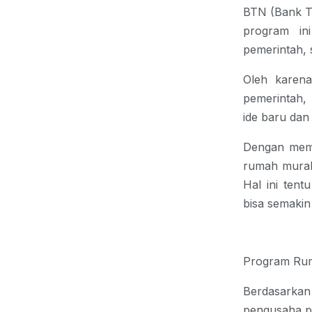
BTN (Bank T
program in
pemerintah
,
Oleh karena
pemerintah
ide baru dan
Dengan memb
rumah murah
Hal ini ten
bisa semaki
Program Ru
Berdasarkan
pengusaha p