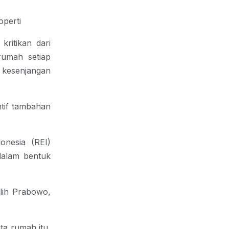
perti
kritikan dari
rumah setiap
kesenjangan
entif tambahan
nesia (REI)
dalam bentuk
lih Prabowo,
ta rumah itu,