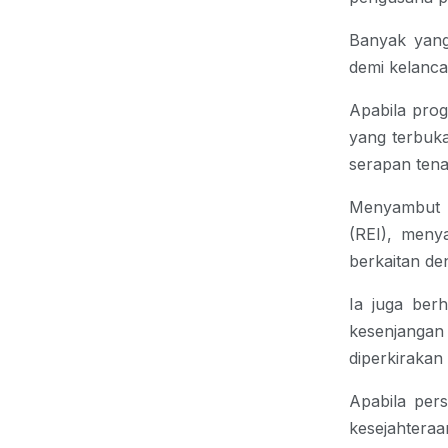
Banyak yang
demi kelanc
Apabila prog
yang terbuk
serapan tena
Menyambut p
(REI), meny
berkaitan de
Ia juga be
kesenjanga
diperkirakan
Apabila per
kesejahteraan