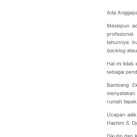
Ada Anggapa
Meskipun ada
profesional
tahunnya b
backlog
atau
Hal ini tidak
sebagai pen
Bambang Ek
menyatakan 
rumah tapak
Ucapan adik
Hashim S. Dj
Dikutip dari