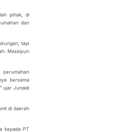
ah pihak, di
erumahan dan
.
ukungan, tapi
ah. Meskipun
i perumahan
inya bersama
 ujar Junaidi
nit di daerah
ya kepada PT