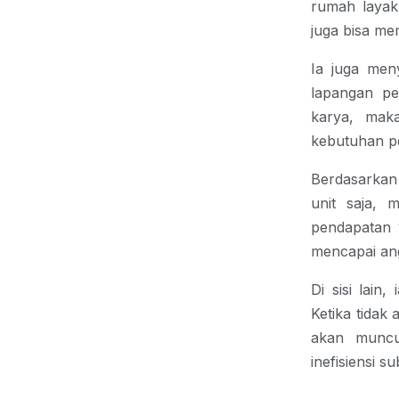
rumah layak 
juga bisa m
Ia juga men
lapangan pe
karya, maka
kebutuhan pe
Berdasarkan
unit saja, 
pendapatan y
mencapai ang
Di sisi lain
Ketika tidak
akan muncul
inefisiensi s