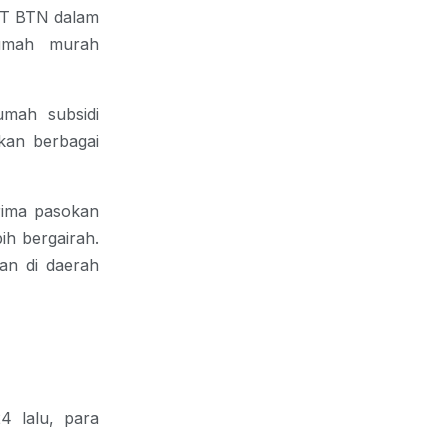
PT BTN dalam
umah murah
umah subsidi
kan berbagai
rima pasokan
h bergairah.
an di daerah
4 lalu, para